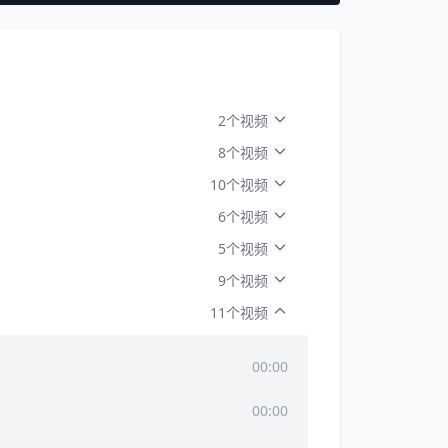
2个视频
8个视频
10个视频
6个视频
5个视频
9个视频
11个视频
00:00
00:00