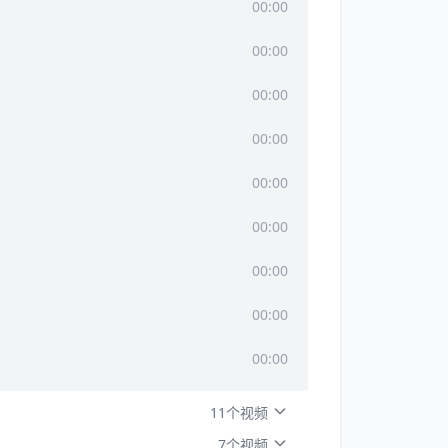
00:00
00:00
00:00
00:00
00:00
00:00
00:00
00:00
00:00
11个视频
7个视频