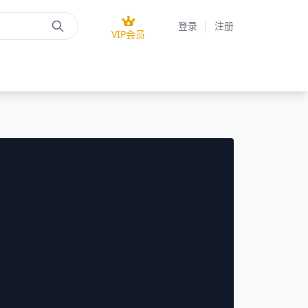
|
登录
注册
VIP会员