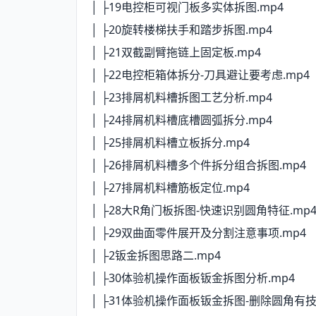
│ ├19电控柜可视门板多实体拆图.mp4
│ ├20旋转楼梯扶手和踏步拆图.mp4
│ ├21双截副臂拖链上固定板.mp4
│ ├22电控柜箱体拆分-刀具避让要考虑.mp4
│ ├23排屑机料槽拆图工艺分析.mp4
│ ├24排屑机料槽底槽圆弧拆分.mp4
│ ├25排屑机料槽立板拆分.mp4
│ ├26排屑机料槽多个件拆分组合拆图.mp4
│ ├27排屑机料槽筋板定位.mp4
│ ├28大R角门板拆图-快速识别圆角特征.mp
│ ├29双曲面零件展开及分割注意事项.mp4
│ ├2钣金拆图思路二.mp4
│ ├30体验机操作面板钣金拆图分析.mp4
│ ├31体验机操作面板钣金拆图-删除圆角有技