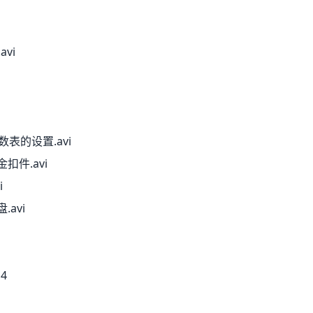
avi
系数表的设置.avi
金扣件.avi
i
.avi
4